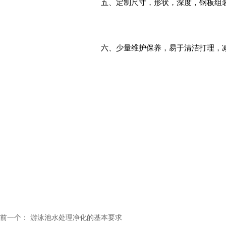
五、定制尺寸，形状，深度，钢板组
六、少量维护保养，易于清洁打理，
七、灵活度高，产品独特，可以重复
为乐宝钢板泳池结构游泳池材料可选择
板材质能提供更稳定的结构、更好的
重复使用、精度高，并且形状可个性
前一个：
游泳池水处理净化的基本要求