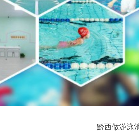
黔西做游泳