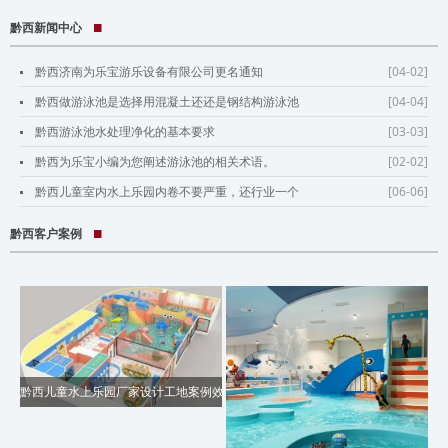
黔西新闻中心
黔西济南为乐宝游乐设备有限公司更名通知
[04-02]
黔西做游泳池是选择用混凝土还还是钢结构游泳池
[04-04]
呢？
黔西游泳池水处理净化的基本要求
[03-03]
黔西为乐宝小编为您阐述游泳池的相关术语。
[02-02]
黔西儿童室内水上乐园内卷不要严重，还行业一个
[06-06]
良性发展。
黔西客户案例
黔西儿童水上乐园厂家设计工地案例效果图