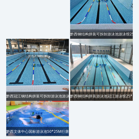
黔西钢结构拼装可拆卸游泳池游泳馆25*8
黔西冠江钢结构拼装可拆卸游泳池游泳馆25*10M项目​
黔西钢结构拼装游泳池冠江游泳馆25*8M
黔西文体中心国标游泳池50*25M行唐县项目