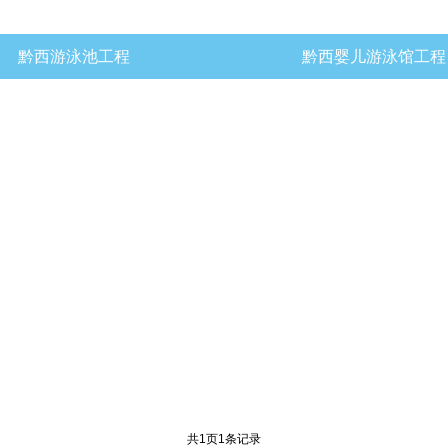
黔西游泳池工程
黔西婴儿游泳馆工程
共
1
页
1
条记录