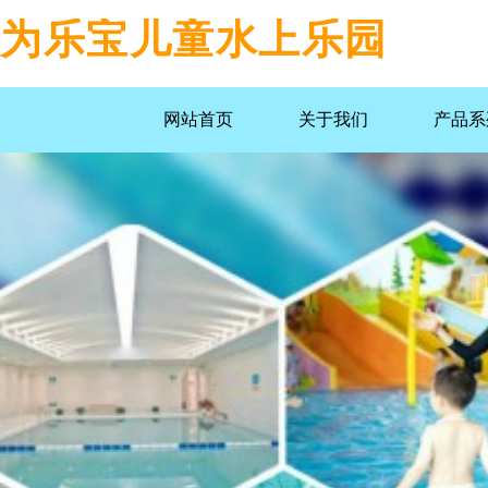
为乐宝儿童水上乐园
网站首页
关于我们
产品系